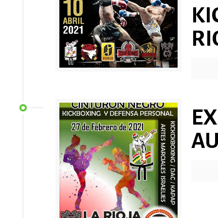
KI
RI
EX
A