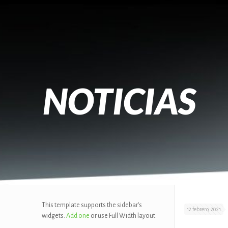
NOTICIAS
This template supports the sidebar's
12 febrero, 2021
widgets.
Add one
or use Full Width layout.