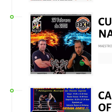
CU
NA
MAESTRO:
C
OF