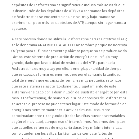
depósitos de Fosfocreatina es significativa e incluso más acusada que
la disminución de los depósitos de ATP; va a ser cuando los depósitos
de Fosfocreatina se encuentran en un nivel muy bajo, cuando se
exprimen un poco más los depósitos de ATP, aunque sin llegar nunca a
agotarse.
A este proceso donde se utiliza la Fosfocreatina para resintetizar el ATP,
se le denomina ANAEROBICO ALACTICO. Anaeróbico porque no necesita
Oxígeno para su funcionamiento y Aláctico porque no se produce Ácido
Láctico; este sistema de producción de energía tiene un flujo muy
grande, dado que la velocidad de resíntesis del ATP a partir de la
Fosfocreatina es muy alta y por ello, la energía por unidad de tiempo
que es capaz de formar es enorme, pero por el contrario la cantidad
total de energía que es capaz de formar es muy pequeña; esto hace
que este sistema se agote rápidamente. El agotamiento de este
sistema viene dado por la disminución del sustrato energético (en este
caso la Fosfocreatina), de manera que si los depósitos de Fosfocreatina
se acaban el proceso no puede tener lugar. Este modo de formación de
energía nos permite mantener la actividad muscular durante
aproximadamente 10 segundos (todas las cifras pueden ser variables
según el individuo), aunque eso sí, intensísimos. Podemos decir pues,
que aquellos esfuerzos de muy corta duración y máxima intensidad,
como pueden ser los saltos, las técnicas de combate (artes de