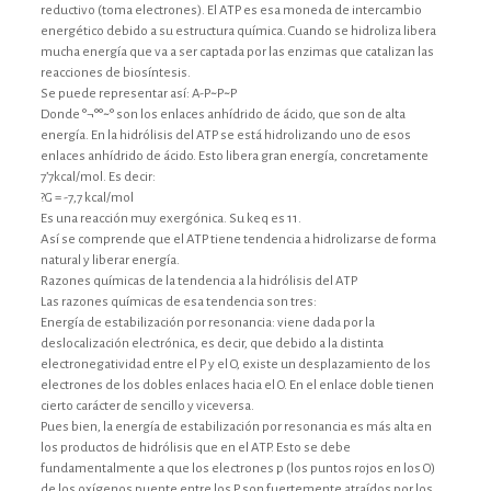
reductivo (toma electrones). El ATP es esa moneda de intercambio
energético debido a su estructura química. Cuando se hidroliza libera
mucha energía que va a ser captada por las enzimas que catalizan las
reacciones de biosíntesis.
Se puede representar así: A-P~P~P
Donde °¬°°~° son los enlaces anhídrido de ácido, que son de alta
energía. En la hidrólisis del ATP se está hidrolizando uno de esos
enlaces anhídrido de ácido. Esto libera gran energía, concretamente
7’7kcal/mol. Es decir:
?G = -7,7 kcal/mol
Es una reacción muy exergónica. Su keq es 11.
Así se comprende que el ATP tiene tendencia a hidrolizarse de forma
natural y liberar energía.
Razones químicas de la tendencia a la hidrólisis del ATP
Las razones químicas de esa tendencia son tres:
Energía de estabilización por resonancia: viene dada por la
deslocalización electrónica, es decir, que debido a la distinta
electronegatividad entre el P y el O, existe un desplazamiento de los
electrones de los dobles enlaces hacia el O. En el enlace doble tienen
cierto carácter de sencillo y viceversa.
Pues bien, la energía de estabilización por resonancia es más alta en
los productos de hidrólisis que en el ATP. Esto se debe
fundamentalmente a que los electrones p (los puntos rojos en los O)
de los oxígenos puente entre los P son fuertemente atraídos por los