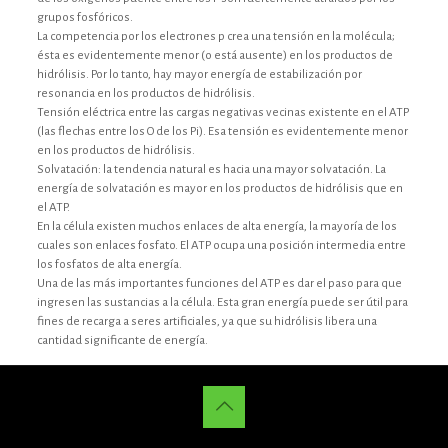
grupos fosfóricos.
La competencia por los electrones p crea una tensión en la molécula;
ésta es evidentemente menor (o está ausente) en los productos de
hidrólisis. Por lo tanto, hay mayor energía de estabilización por
resonancia en los productos de hidrólisis.
Tensión eléctrica entre las cargas negativas vecinas existente en el ATP
(las flechas entre los O de los Pi). Esa tensión es evidentemente menor
en los productos de hidrólisis.
Solvatación: la tendencia natural es hacia una mayor solvatación. La
energía de solvatación es mayor en los productos de hidrólisis que en
el ATP.
En la célula existen muchos enlaces de alta energía, la mayoría de los
cuales son enlaces fosfato. El ATP ocupa una posición intermedia entre
los fosfatos de alta energía.
Una de las más importantes funciones del ATP es dar el paso para que
ingresen las sustancias a la célula. Esta gran energía puede ser útil para
fines de recarga a seres artificiales, ya que su hidrólisis libera una
cantidad significante de energía.