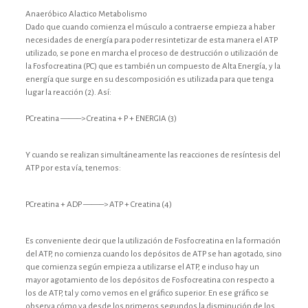
Anaeróbico Alactico Metabolismo
Dado que cuando comienza el músculo a contraerse empieza a haber
necesidades de energía para poder resintetizar de esta manera el ATP
utilizado, se pone en marcha el proceso de destrucción o utilización de
la Fosfocreatina (PC) que es también un compuesto de Alta Energía, y la
energía que surge en su descomposición es utilizada para que tenga
lugar la reacción (2). Así:
PCreatina ——–> Creatina + P + ENERGIA (3)
Y cuando se realizan simultáneamente las reacciones de resíntesis del
ATP por esta vía, tenemos:
PCreatina + ADP ——–> ATP + Creatina (4)
Es conveniente decir que la utilización de Fosfocreatina en la formación
del ATP, no comienza cuando los depósitos de ATP se han agotado, sino
que comienza según empieza a utilizarse el ATP, e incluso hay un
mayor agotamiento de los depósitos de Fosfocreatina con respecto a
los de ATP, tal y como vemos en el gráfico superior. En ese gráfico se
observa cómo ya desde los primeros segundos la disminución de los