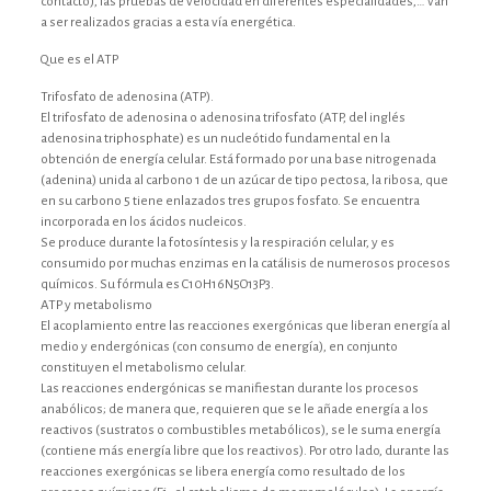
contacto), las pruebas de velocidad en diferentes especialidades,… van
a ser realizados gracias a esta vía energética.
Que es el ATP
Trifosfato de adenosina (ATP).
El trifosfato de adenosina o adenosina trifosfato (ATP, del inglés
adenosina triphosphate) es un nucleótido fundamental en la
obtención de energía celular. Está formado por una base nitrogenada
(adenina) unida al carbono 1 de un azúcar de tipo pectosa, la ribosa, que
en su carbono 5 tiene enlazados tres grupos fosfato. Se encuentra
incorporada en los ácidos nucleicos.
Se produce durante la fotosíntesis y la respiración celular, y es
consumido por muchas enzimas en la catálisis de numerosos procesos
químicos. Su fórmula es C10H16N5O13P3.
ATP y metabolismo
El acoplamiento entre las reacciones exergónicas que liberan energía al
medio y endergónicas (con consumo de energía), en conjunto
constituyen el metabolismo celular.
Las reacciones endergónicas se manifiestan durante los procesos
anabólicos; de manera que, requieren que se le añade energía a los
reactivos (sustratos o combustibles metabólicos), se le suma energía
(contiene más energía libre que los reactivos). Por otro lado, durante las
reacciones exergónicas se libera energía como resultado de los