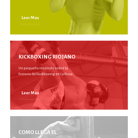
Leer Mas
KICKBOXING RIOJANO
Un pequeño recorrido sobre la
historia del kickboxing en La Rioja.
Leer Mas
COMO LLEGA EL