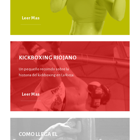
Leer Mas
KICKBOXING RIOJANO
Un pequeño recorrido sobre la
historia del kickboxing en La Rioja.
Leer Mas
COMO LLEGA EL