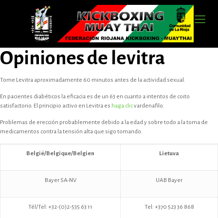
Opiniones de levitra
Tome Levitra aproximadamente 60 minutos antes de la actividad sexual.
En pacientes diabéticos la eficacia es de un 63 en cuanto a intentos de coito
satisfactorio. El principio activo en Levitra es
haga clic
vardenafilo.
Problemas de erección probablemente debido a la edad y sobre todo a la toma de
medicamentos contra la tensión alta que sigo tomando.
België/Belgique/Belgien
Lietuva
Bayer SA-NV
UAB Bayer
Tél/Tel: +32-(0)2-535 63 11
Tel: +370 523 36 868