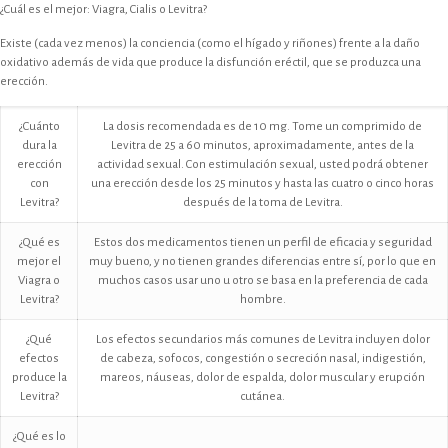
¿Cuál es el mejor: Viagra, Cialis o Levitra?
Existe (cada vez menos) la conciencia (como el hígado y riñones) frente a la daño
oxidativo además de vida que produce la disfunción eréctil, que se produzca una
erección.
¿Cuánto
La dosis recomendada es de 10 mg. Tome un comprimido de
dura la
Levitra de 25 a 60 minutos, aproximadamente, antes de la
erección
actividad sexual. Con estimulación sexual, usted podrá obtener
con
una erección desde los 25 minutos y hasta las cuatro o cinco horas
Levitra?
después de la toma de Levitra.
¿Qué es
Estos dos medicamentos tienen un perfil de eficacia y seguridad
mejor el
muy bueno, y no tienen grandes diferencias entre sí, por lo que en
Viagra o
muchos casos usar uno u otro se basa en la preferencia de cada
Levitra?
hombre.
¿Qué
Los efectos secundarios más comunes de Levitra incluyen dolor
efectos
de cabeza, sofocos, congestión o secreción nasal, indigestión,
produce la
mareos, náuseas, dolor de espalda, dolor muscular y erupción
Levitra?
cutánea.
¿Qué es lo