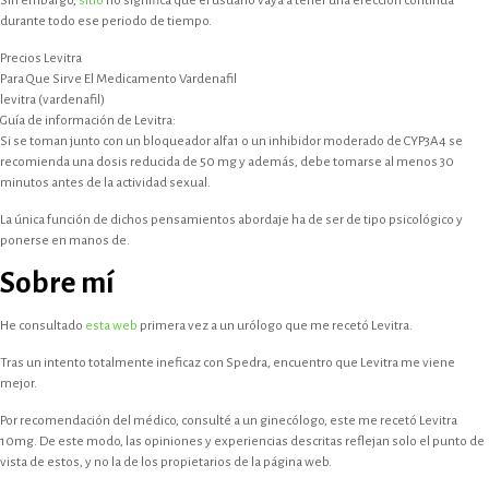
Sin embargo,
sitio
no significa que el usuario vaya a tener una erección continua
durante todo ese periodo de tiempo.
Precios Levitra
Para Que Sirve El Medicamento Vardenafil
levitra (vardenafil)
Guía de información de Levitra:
Si se toman junto con un bloqueador alfa1 o un inhibidor moderado de CYP3A4 se
recomienda una dosis reducida de 50 mg y además, debe tomarse al menos 30
minutos antes de la actividad sexual.
La única función de dichos pensamientos abordaje ha de ser de tipo psicológico y
ponerse en manos de.
Sobre mí
He consultado
esta web
primera vez a un urólogo que me recetó Levitra.
Tras un intento totalmente ineficaz con Spedra, encuentro que Levitra me viene
mejor.
Por recomendación del médico, consulté a un ginecólogo, este me recetó Levitra
10mg. De este modo, las opiniones y experiencias descritas reflejan solo el punto de
vista de estos, y no la de los propietarios de la página web.