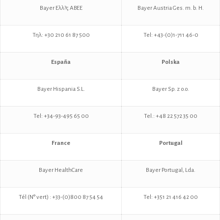
Bayer Ελλ?ς ΑΒΕΕ
Bayer Austria Ges. m. b. H.
Τηλ: +30 210 61 87 500
Tel: +43-(0)1-711 46-0
España
Polska
Bayer Hispania S.L.
Bayer Sp. z o.o.
Tel: +34-93-495 65 00
Tel.: +48 22 572 35 00
France
Portugal
Bayer HealthCare
Bayer Portugal, Lda.
Tél (N° vert) : +33-(0)800 87 54 54
Tel: +351 21 416 42 00