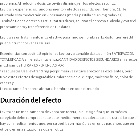
problema. Al reducir la dosis de Levitra disminuyen los efectos secunda...
Levitra: 8 experiencias: funcionamiento y efectos secundarios. Hombre, 63: He
utilizado esta medicación en 4 ocasiones (media pastilla de 20 mg cada vez)...
También tienes derecho a actualizar tus datos, solicitar el derecho al olvido y evitar el
procesamiento y transferencia de tus datos.
Levitra es un tratamiento muy efectivo para muchos hombres. La disfunción eréctil
puede ocurrir por varias causas.
Experiencias con Levitra 8 opiniones Levitra vardenafilo da tu opinión SATISFACCIÓN
TOTAL EFICACIA sin efecto muy eficaz CANTIDAD DE EFECTOS SECUNDARIOS sin efectos
muchísimos FILTRAR EXPERIENCIAS POR
1 respuestas Usé levitra 10 mg por primera vez y tuve erecciones excelentes, pero
tuve estos efectos desagradables: calorones en el cuerpo, malestar fisico, dolor de
cabeza y
La edad también parece afectar al hombres en todo el mundo.
Duración del efecto
Levitra es un medicamento de venta con receta, lo que significa que un médico
colegiado debe comprobar que este medicamento es adecuado para usted. Lo que sí
hay son medicamentos que, por su perfil, son más útiles en unos pacientes que en
otros o en una situaciones que en otras.