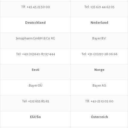
Tlf: +45 45 23 50 00
Tel: +35 621 44 62 05
Deu
tschland
Nederland
Jenapharm GmbH & Co. KG
Bayer B.V.
Tel: +49 (0)3641-
87 97 444
Tel: +31-(0)297-28 06 66
Eesti
Norge
Bayer OÜ
Bayer AS
Tel: +372 655 85 65
Tlf: +47-23 13 05 00
Ελλ?δα
Österreich