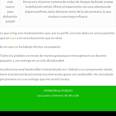
más
Renova es el primer sistema de ondas de choque dedicado a tratar
nuevo
la disfunción eréctil. Ofrece el tratamiento con una cobertura de
para
órgano perfecta, tanto del pene como de la raíz peneana, lo que
disfunción
conduce a una mayor eficacia.
eréctil?
Lo que sí hay son medicamentos que, por su perfil, son más útiles en unos pacientes
que en
aquí
o en una situaciones que en otras.
En mi caso no ha habido efectos secundarios.
Todos los pedidos se envían de manera gratuita por mensajería en un discreto
paquete, y con entrega en un solo día laborable.
Insuficiencia renal Vardenafilo Contraindicado en I. Debido a su componente nitrato,
tiene el potencial de presentar una interacción grave con vardenafilo. He consultado
por primera vez a un urólogo que me recetó Levitra.
ATENCION AL PUBLICO
Los Lunes a Viernes de 9h a 13h