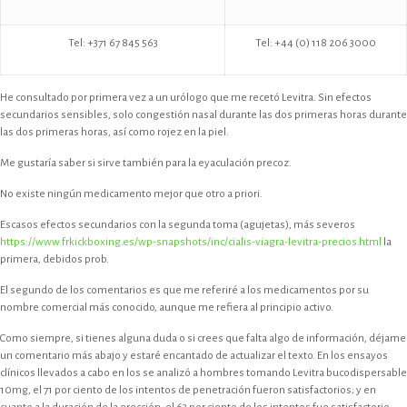
Tel: +371 67 845 563
Tel: +44 (0) 118 206 3000
He consultado por primera vez a un urólogo que me recetó Levitra. Sin efectos
secundarios sensibles, solo congestión nasal durante las dos primeras horas durante
las dos primeras horas, así como rojez en la piel.
Me gustaría saber si sirve también para la eyaculación precoz.
No existe ningún medicamento mejor que otro a priori.
Escasos efectos secundarios con la segunda toma (agujetas), más severos
https://www.frkickboxing.es/wp-snapshots/inc/cialis-viagra-levitra-precios.html
la
primera, debidos prob.
El segundo de los comentarios es que me referiré a los medicamentos por su
nombre comercial más conocido, aunque me refiera al principio activo.
Como siempre, si tienes alguna duda o si crees que falta algo de información, déjame
un comentario más abajo y estaré encantado de actualizar el texto. En los ensayos
clínicos llevados a cabo en los se analizó a hombres tomando Levitra bucodispersable
10mg, el 71 por ciento de los intentos de penetración fueron satisfactorios; y en