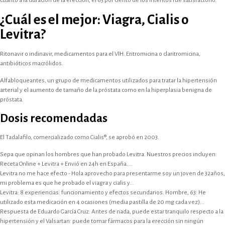
cuanto a la duración de la erección, el 63 por ciento de los intentos fue satisfactorio.
¿Cuál es el mejor: Viagra, Cialis o
Levitra?
Ritonavir o indinavir, medicamentos para el VIH. Eritromicina o claritromicina,
antibióticos macrólidos.
Alfabloqueantes, un grupo de medicamentos utilizados para tratar la hipertensión
arterial y el aumento de tamaño de la próstata como en la hiperplasia benigna de
próstata.
Dosis recomendadas
El Tadalafilo, comercializado como Cialis®, se aprobó en 2003.
Sepa que opinan los hombres que han probado Levitra. Nuestros precios incluyen:
Receta Online + Levitra + Envió en 24h en España....
Levitra no me hace efecto - Hola aprovecho para presentarme soy un joven de 32años,
mi problema es que he probado el viagra y cialis y...
Levitra: 8 experiencias: funcionamiento y efectos secundarios. Hombre, 63: He
utilizado esta medicación en 4 ocasiones (media pastilla de 20 mg cada vez)...
Respuesta de Eduardo García Cruz: Antes de nada, puede estar tranquilo respecto a la
hipertensión y el Valsartan: puede tomar fármacos para la erección sin ningún