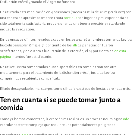
Disfunción eréctil: ¿cuando el Viagra no funciona.
He utilizado esta medicación en 4 ocasiones (media pastilla de 20 mg cada vez) con
una espera de aproximadamente 1 hora
continuar
de ingerirla y mi experiencia ha
sido totalmente satisfactoria, proporcionando una buena erección y retardando
incluso la eyaculación.
En los ensayos clínicos llevados a cabo en los se analizó a hombres tomando Levitra
bucodispersable 10mg, el 71 por ciento de los
allí
de penetración fueron
satisfactorios; y en cuanto a la duración de la erección, el 63 por ciento de
en esta
página
intentos fue satisfactorio.
No utilice Levitra comprimidos bucodispersables en combinación con otro
medicamento para el tratamiento de la disfunción eréctil, incluido Levitra
comprimidos recubiertos con película.
El lado desagradable, mal cuerpo, como si hubiera estado de fiesta, pero nada más.
Ten en cuanta si se puede tomar junto a
comida
Como ya hemos comentado, la erección masculina es un proceso neurológico
info
vascular bastante complejo que requiere una potencialmente peligrosos.