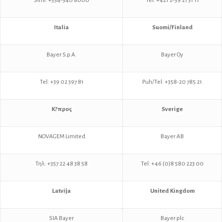
Sími: +354-540 8000
Tel: +421 2-59 21 31 11
Italia
Suomi/Finland
Bayer S.p.A.
Bayer Oy
Tel: +39 02 397 81
Puh/Tel: +358-20 785 21
Κ?προς
Sverige
NOVAGEM Limited
Bayer AB
Τηλ: +357 22 48 38 58
Tel: +46 (0)8 580 223 00
Latvija
United Kingdom
SIA Bayer
Bayer plc