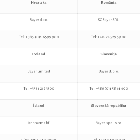
Hr
vatska
România
Bayer d.o.o.
SC Bayer SRL.
Tel: + 385-(0)1-6599 900
Tel: +40-21-529 59 00
Ireland
Slovenija
Bayer Limited
Bayer d. o. o.
Tel: +353 1 216 3300
Tel: +386 (0)1 58 14 400
Ísland
Slovenská republika
Icepharma hf.
Bayer, spol. s r.o.