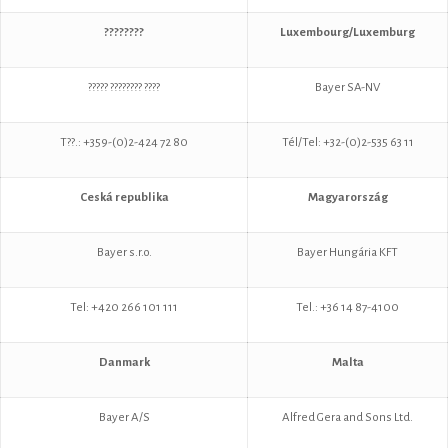
????????
Luxembourg/Luxemburg
????? ???????? ????
Bayer SA-NV
T??.: +359-(0)2-424 72 80
Tél/Tel: +32-(0)2-535 63 11
Ceská republika
Magyarország
Bayer s.r.o.
Bayer Hungária KFT
Tel: +420 266 101 111
Tel.: +36 14 87-4100
Danmark
Malta
Bayer A/S
Alfred Gera and Sons Ltd.